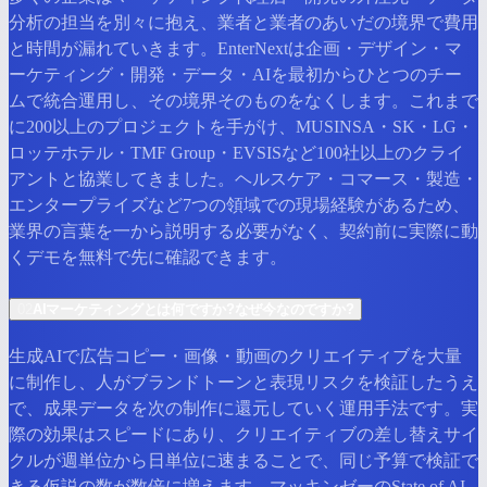
分析の担当を別々に抱え、業者と業者のあいだの境界で費用
と時間が漏れていきます。EnterNextは企画・デザイン・マ
ーケティング・開発・データ・AIを最初からひとつのチー
ムで統合運用し、その境界そのものをなくします。これまで
に200以上のプロジェクトを手がけ、MUSINSA・SK・LG・
ロッテホテル・TMF Group・EVSISなど100社以上のクライ
アントと協業してきました。ヘルスケア・コマース・製造・
エンタープライズなど7つの領域での現場経験があるため、
業界の言葉を一から説明する必要がなく、契約前に実際に動
くデモを無料で先に確認できます。
02
AIマーケティングとは何ですか?なぜ今なのですか?
生成AIで広告コピー・画像・動画のクリエイティブを大量
に制作し、人がブランドトーンと表現リスクを検証したうえ
で、成果データを次の制作に還元していく運用手法です。実
際の効果はスピードにあり、クリエイティブの差し替えサイ
クルが週単位から日単位に速まることで、同じ予算で検証で
きる仮説の数が数倍に増えます。マッキンゼーのState of AI