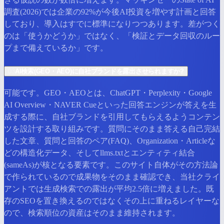
調査(2026)では企業の92%が今後AI投資を増やす計画と回答
しており、導入はすでに標準になりつつあります。差がつく
のは「使うかどうか」ではなく、「検証とデータ回収のルー
プまで備えているか」です。
03
AI検索(GEO・AEO)に自社ブランドを露出させられますか?
可能です。GEO・AEOとは、ChatGPT・Perplexity・Google
AI Overview・NAVER Cueといった回答エンジンが答えを生
成する際に、自社ブランドを引用してもらえるようコンテン
ツを設計する取り組みです。質問にそのまま答える自己完結
した文章、質問と回答のペア(FAQ)、Organization・Articleな
どの構造化データ、そしてllms.txtとエンティティ結合
(sameAs)が核となる要素です。このサイト自体がその方法論
で作られているので成果物をそのまま確認でき、当社クライ
アントでは生成検索での露出が平均2.5倍に増えました。既
存のSEOを置き換えるのではなくその上に重ねるレイヤーな
ので、検索順位の資産はそのまま維持されます。