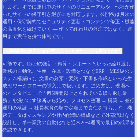
します。すでに運用中のサイトのリニューアルや、他社が作
ったサイトの保守引き継ぎにも対応します。公開後は月次の
運用・保守契約でセキュリティ更新・コンテンツ修正・機能
の高度化を続けていく — 作って終わりの外注ではなく、運
用まで責任を持つ体制です。
06
業務自動化(AX)や社内AI導入のコンサルティングも可能ですか?
可能です。Excelの集計・精算・レポートといった繰り返し
業務の自動化、生産・在庫・設備をつなぐERP・MES級のシ
ステム構築(SI)、文書の分類・要約・下書き作成といった生
成AIワークフローの導入まで扱います。進め方は、現場へ
のインタビューで「週5時間以上とられている繰り返し業
務」を洗い出す診断から始め、プロセス整理 → 構築 → 並行
運用の検証 → 社員教育の順で定着まで責任を持ちます。機
密データはマスキングや社内配備の構成などで外部流出なく
設計し、単一業務の自動化なら通常2〜4週間で最初の成果を
確認できます。