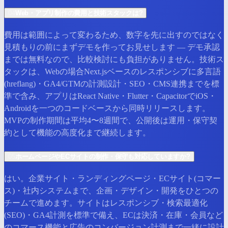
04
Web・アプリ制作の費用と技術スタックは?
費用は範囲によって変わるため、数字を先に出すのではなく
見積もりの前にまずデモを作ってお見せします — デモ承認
までは無料なので、比較検討にも負担がありません。技術ス
タックは、Webの場合Next.jsベースのレスポンシブに多言語
(hreflang)・GA4/GTMの計測設計・SEO・CMS連携までを標
準で含み、アプリはReact Native・Flutter・CapacitorでiOS・
Androidを一つのコードベースから同時リリースします。
MVPの制作期間は平均4〜8週間で、公開後は運用・保守契
約として機能の高度化まで継続します。
05
ホームページやECサイトの制作・保守も対応していますか?
はい。企業サイト・ランディングページ・ECサイト(コマー
ス)・社内システムまで、企画・デザイン・開発をひとつの
チームで進めます。サイトはレスポンシブ・検索最適化
(SEO)・GA4計測を標準で備え、ECは決済・在庫・会員など
のコマース機能と広告のコンバージョン計測まで一緒に設計