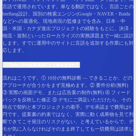
言語で運用されています。単なる翻訳ではなく、言語ごとの
hreflang設計、国別の検索エンジン(Google・NAVER・Baidu
など)への最適化、現地表現の監修までを含み、日本・中
国・米国・カナダ進出プロジェクトの経験をもとに、決済・
物流・規制といったローカライズの実務課題まで一緒に設計
します。すでに運用中のサイトに言語を追加する作業にも対
応します。
09
Demo Firstは具体的にどう進みますか?
流れはこうです。① 10分の無料診断 — できることか、どの
アプローチが合うかをまず見極めます。② 要件分析(無料)
③ 実際の画面デモ、または広告案の制作(無料) ④ フィード
バックを反映した修正 ⑤ デモにご満足いただけたら、その
時点で契約と本プロジェクトの着手。デモ承認まで費用は0
円です。提案書の約束ではなく、実際に動く成果物を見て判
断できてこそ発注のリスクがない、と考えているからで、デ
モが気に入らなければそのまま終了しても一切費用は請求し