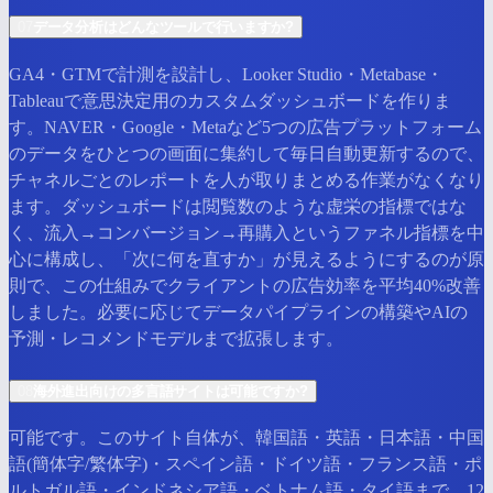
07
データ分析はどんなツールで行いますか?
GA4・GTMで計測を設計し、Looker Studio・Metabase・
Tableauで意思決定用のカスタムダッシュボードを作りま
す。NAVER・Google・Metaなど5つの広告プラットフォーム
のデータをひとつの画面に集約して毎日自動更新するので、
チャネルごとのレポートを人が取りまとめる作業がなくなり
ます。ダッシュボードは閲覧数のような虚栄の指標ではな
く、流入→コンバージョン→再購入というファネル指標を中
心に構成し、「次に何を直すか」が見えるようにするのが原
則で、この仕組みでクライアントの広告効率を平均40%改善
しました。必要に応じてデータパイプラインの構築やAIの
予測・レコメンドモデルまで拡張します。
08
海外進出向けの多言語サイトは可能ですか?
可能です。このサイト自体が、韓国語・英語・日本語・中国
語(簡体字/繁体字)・スペイン語・ドイツ語・フランス語・ポ
ルトガル語・インドネシア語・ベトナム語・タイ語まで、12