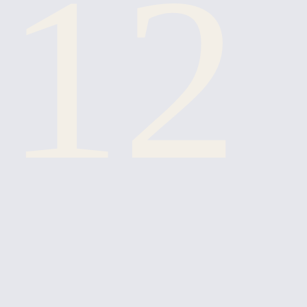
12
의료 · 뷰티